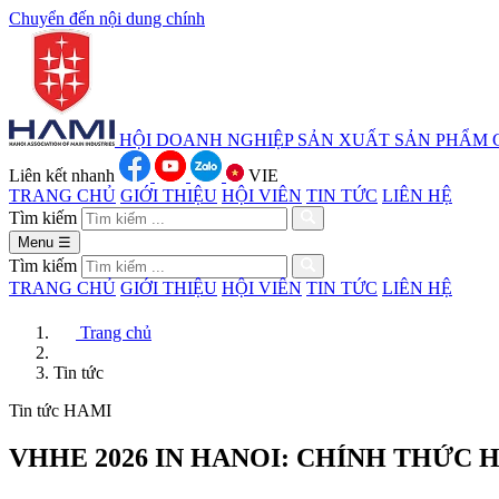
Chuyển đến nội dung chính
HỘI DOANH NGHIỆP SẢN XUẤT
SẢN PHẨM 
Liên kết nhanh
VIE
TRANG CHỦ
GIỚI THIỆU
HỘI VIÊN
TIN TỨC
LIÊN HỆ
Tìm kiếm
Menu
☰
Tìm kiếm
TRANG CHỦ
GIỚI THIỆU
HỘI VIÊN
TIN TỨC
LIÊN HỆ
Trang chủ
Tin tức
Tin tức HAMI
VHHE 2026 IN HANOI: CHÍNH THỨC 