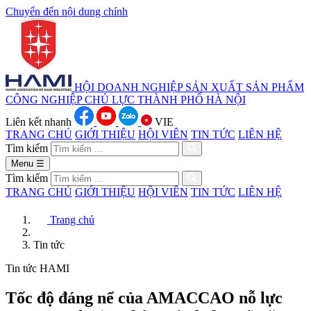
Chuyển đến nội dung chính
HỘI DOANH NGHIỆP SẢN XUẤT
SẢN PHẨM
CÔNG NGHIỆP CHỦ LỰC
THÀNH PHỐ HÀ NỘI
Liên kết nhanh
VIE
TRANG CHỦ
GIỚI THIỆU
HỘI VIÊN
TIN TỨC
LIÊN HỆ
Tìm kiếm
Menu
☰
Tìm kiếm
TRANG CHỦ
GIỚI THIỆU
HỘI VIÊN
TIN TỨC
LIÊN HỆ
Trang chủ
Tin tức
Tin tức HAMI
Tốc độ đáng nể của AMACCAO nỗ lực