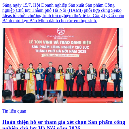
Sáng ngày 15/7, Hội Doanh nghiệp Sản xuất Sản phẩm Công
nghiệp Chủ lực Thành phố Hà Nội (HAMI) phối hợp cùng Seiko
Ideas tổ chức chương trình trải nghiệm thực tế tại Công ty Cổ phần
Bánh mứt kẹo Bảo Minh dành cho các em học sinh.
Tin liên quan
Hoàn thiện hồ sơ tham gia xét chọn Sản phẩm công
nghiệp chủ lực Hà Nội năm 2026