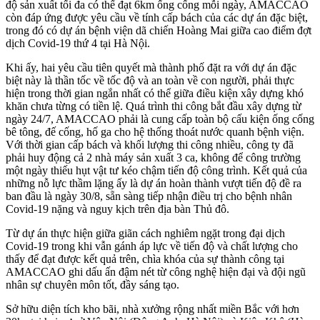
độ sản xuất tối đa có thể đạt 6km ống cống mỗi ngày, AMACCAO
còn đáp ứng được yêu cầu về tính cấp bách của các dự án đặc biệt,
trong đó có dự án bệnh viện dã chiến Hoàng Mai giữa cao điểm đợt
dịch Covid-19 thứ 4 tại Hà Nội.
Khi ấy, hai yêu cầu tiên quyết mà thành phố đặt ra với dự án đặc
biệt này là thần tốc về tốc độ và an toàn về con người, phải thực
hiện trong thời gian ngắn nhất có thể giữa điều kiện xây dựng khó
khăn chưa từng có tiền lệ. Quá trình thi công bắt đầu xây dựng từ
ngày 24/7, AMACCAO phải là cung cấp toàn bộ cấu kiện ống cống
bê tông, đế cống, hố ga cho hệ thống thoát nước quanh bệnh viện.
Với thời gian cấp bách và khối lượng thi công nhiều, công ty đã
phải huy động cả 2 nhà máy sản xuất 3 ca, không để công trường
một ngày thiếu hụt vật tư kéo chậm tiến độ công trình. Kết quả của
những nỗ lực thầm lặng ấy là dự án hoàn thành vượt tiến độ đề ra
ban đầu là ngày 30/8, sẵn sàng tiếp nhận điều trị cho bệnh nhân
Covid-19 nặng và nguy kịch trên địa bàn Thủ đô.
Từ dự án thực hiện giữa giãn cách nghiêm ngặt trong đại dịch
Covid-19 trong khi vẫn gánh áp lực về tiến độ và chất lượng cho
thấy để đạt được kết quả trên, chìa khóa của sự thành công tại
AMACCAO ghi dấu ấn đậm nét từ công nghệ hiện đại và đội ngũ
nhân sự chuyên môn tốt, đầy sáng tạo.
Sở hữu diện tích kho bãi, nhà xưởng rộng nhất miền Bắc với hơn