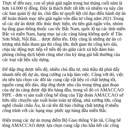
Thực tế đến nay, con số phải giải ngân trong hai tháng cuối năm là
hơn 14.000 tỷ đồng. Đây là thách thức rất lớn và nhiệm vụ này cần
các ban quản lý dự án, chủ đầu tư quyết liệt chỉ đạo điều hành dự án
để hoàn thành mục tiêu giải ngân vốn đầu tư công năm 2021.Trong
số các dự án được đốc thúc thực hiện, ưu tiên giải ngân vốn, nhóm
hạ tầng giao thông thuộc cao tốc Bắc Nam, quốc lộ tại các tỉnh miền
Bắc và miền Nam, hạng mục tại các cảng hàng không quốc tế Tân
Sơn Nhất, Nội Bài… được điểm tên. Đây cũng là những dự án có
lượng nhà thầu tham gia thi công lớn, thời gian thi công kéo dài,
chịu tác động trực tiếp về tiến độ do giãn cách xã hội đảm bảo
phòng chống dịch bệnh cũng như chu kỳ tăng giá bất thường của
các loại vật liệu xây dựng.
Để đáp ứng được tiến độ, nhiều chủ đầu tư, nhà thầu đã phải đẩy
nhanh tiến độ dự án, tăng cường ca kíp làm việc. Cùng với đó, việc
ưu tiên lựa chọn các đối tác cung cấp vật liệu có chất lượng tốt,
nguồn cung dồi dào, đáp ứng được nhu cầu trong từng giai đoạn
của dự án càng được đặt lên hàng đầu, trong số đó có AMACCAO
PIPE - đơn vị sản xuất cống bê tông của Tập đoàn AMACCAO sở
hữu dây chuyền sản xuất hoàn toàn tự động, nhà xưởng lớn, công
nghệ chuẩn châu Âu, là cái tên đã bảo chứng chất lượng ở nhiều
công trình với các hạng mục phức tạp hàng đầu miền Bắc.
Hiện trong các dự án trọng điểm Bộ Giao thông Vận tải, Cống bê
tông AMACCAO được lựa chọn cung cấp cho hầu hết các công