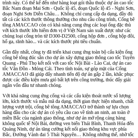
trình này. Có thể kể đến như hàng loạt gói thầu thuộc dự án cao tốc
Bắc Nam đoạn Mai Sơn - Quốc lộ 45, đoạn Quốc lộ 45 - Nghi Sơn,
đoạn Nghi Sơn Diễn Châu… Không chỉ cung cấp đa dạng, đầy đủ
tất cả các kích thước thông thường cho nhu cầu công trình, Cống bê
tông AMACCAO còn có khả năng cung ứng các loại ống đặc thù
với kích thước lớn hiếm đơn vị ở Việt Nam sản xuất được như các
chủng loại cống tròn từ D300-D2500, cống hộp đơn , cống hộp đôi,
hố ga, rãnh hào... và các kích thước phi tiêu chuẩn.
Gần đây nhất, công ty đã triển khai cung ứng toàn bộ cấu kiện ống
cống bê tông đúc sẵn cho dự án xây dựng giao thông cao tốc Tuyên
Quang - Phú Thọ kết nối với cao tốc Nội Bài - Lào Cai, dự án cao
tốc Vân Đồn - Móng Cái. Theo tính toán, sự góp mặt của Cống
AMACCAO đã giúp đẩy nhanh tiến độ dự án gấp 2 lần, khắc phục
được các điều kiện mưa gió bất lợi trên công trường, thúc đẩy giải
ngân vốn đầu tư nhanh chóng.
Với khả năng cung ứng cống và các cấu kiện thoát nước số lượng
lớn, kích thước và mẫu mã đa dạng, thời gian thực hiện nhanh, chất
lượng vượt trội, cống bê tông AMACCAO trở thành sự lựa chọn
hàng đầu cho các dự án có yêu cầu cao về tính an ninh, an toàn ở
miền Bắc của ngành giao thông, như dự án mở rộng cảng hàng
không quốc tế Nội Bài, đường ven biển Thái Bình, Thanh Hóa đến
Quảng Ninh, dự án tăng cường kết nối giao thông khu vực phía
Bắc, Đường Vành đai 5 Thái Nguyên… Không những thế, nhờ tốc