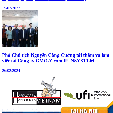
15/02/2022
Phó Chủ tịch Nguyễn Công Cường tới thăm và làm
việc tại Công ty GMO-Z.com RUNSYSTEM
26/02/2024