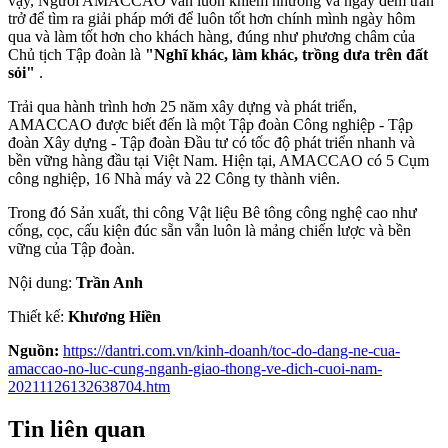
vậy, Người AMACCAO vẫn luôn khiêm nhường và ngày đêm trăn
trở để tìm ra giải pháp mới để luôn tốt hơn chính mình ngày hôm
qua và làm tốt hơn cho khách hàng, đúng như phương châm của
Chủ tịch Tập đoàn là
"Nghĩ khác, làm khác, trồng dưa trên đất
sỏi"
.
Trải qua hành trình hơn 25 năm xây dựng và phát triển,
AMACCAO được biết đến là một Tập đoàn Công nghiệp - Tập
đoàn Xây dựng - Tập đoàn Đầu tư có tốc độ phát triển nhanh và
bền vững hàng đầu tại Việt Nam. Hiện tại, AMACCAO có 5 Cụm
công nghiệp, 16 Nhà máy và 22 Công ty thành viên.
Trong đó Sản xuất, thi công Vật liệu Bê tông công nghệ cao như
cống, cọc, cấu kiện đúc sẵn vẫn luôn là mảng chiến lược và bền
vững của Tập đoàn.
Nội dung:
Trần Anh
Thiết kế:
Khương Hiền
Nguồn:
https://dantri.com.vn/kinh-doanh/toc-do-dang-ne-cua-
amaccao-no-luc-cung-nganh-giao-thong-ve-dich-cuoi-nam-
20211126132638704.htm
Tin liên quan