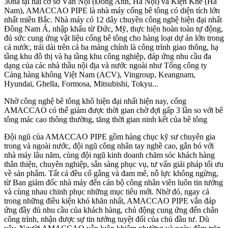
30ha tại hai cơ sở Vân Nội (Đông Anh, Hà Nội) và Kiện Khê (Hà
Nam), AMACCAO PIPE là nhà máy cống bê tông có diện tích lớn
nhất miền Bắc. Nhà máy có 12 dây chuyền công nghệ hiện đại nhất
Đông Nam Á, nhập khẩu từ Đức, Mỹ, thực hiện hoàn toàn tự động,
đủ sức cung ứng vật liệu cống bê tông cho hàng loạt dự án lớn trong
cả nước, trải dài trên cả ba mảng chính là công trình giao thông, hạ
tầng khu đô thị và hạ tầng khu công nghiệp, đáp ứng nhu cầu đa
dạng của các nhà thầu nội địa và nước ngoài như Tổng công ty
Cảng hàng không Việt Nam (ACV), Vingroup, Keangnam,
Hyundai, Ghella, Formosa, Mitsubishi, Tokyu...
Nhờ công nghệ bê tông khô hiện đại nhất hiện nay, cống
AMACCAO có thể giảm được thời gian chờ đợi gấp 3 lần so với bê
tông mác cao thông thường, tăng thời gian ninh kết của bê tông
Đội ngũ của AMACCAO PIPE gồm hàng chục kỹ sư chuyên gia
trong và ngoài nước, đội ngũ công nhân tay nghề cao, gắn bó với
nhà máy lâu năm, cùng đội ngũ kinh doanh chăm sóc khách hàng
thân thiện, chuyên nghiệp, sẵn sàng phục vụ, tư vấn giải pháp tối ưu
về sản phẩm. Tất cả đều cố gắng và đam mê, nỗ lực không ngừng,
từ Ban giám đốc nhà máy đến cán bộ công nhân viên luôn tin tưởng
và cùng nhau chinh phục những mục tiêu mới. Nhờ đó, ngay cả
trong những điều kiện khó khăn nhất, AMACCAO PIPE vẫn đáp
ứng đầy đủ nhu cầu của khách hàng, chủ động cung ứng đến chân
công trình, nhận được sự tin tưởng tuyệt đối của chủ đầu tư. Dù