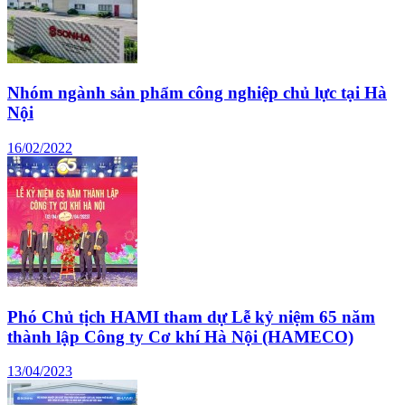
Nhóm ngành sản phẩm công nghiệp chủ lực tại Hà
Nội
16/02/2022
Phó Chủ tịch HAMI tham dự Lễ kỷ niệm 65 năm
thành lập Công ty Cơ khí Hà Nội (HAMECO)
13/04/2023