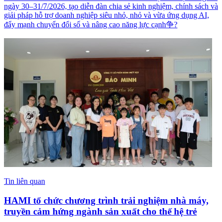
ngày 30–31/7/2026, tạo diễn đàn chia sẻ kinh nghiệm, chính sách và
giải pháp hỗ trợ doanh nghiệp siêu nhỏ, nhỏ và vừa ứng dụng AI,
đẩy mạnh chuyển đổi số và nâng cao năng lực cạnh争?
Tin liên quan
HAMI tổ chức chương trình trải nghiệm nhà máy,
truyền cảm hứng ngành sản xuất cho thế hệ trẻ