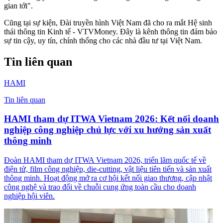
gian tới".
Cũng tại sự kiện, Đài truyền hình Việt Nam đã cho ra mắt Hệ sinh
thái thông tin Kinh tế - VTVMoney. Đây là kênh thông tin đảm bảo
sự tin cậy, uy tín, chính thống cho các nhà đầu tư tại Việt Nam.
Tin liên quan
HAMI
Tin liên quan
HAMI tham dự ITWA Vietnam 2026: Kết nối doanh
nghiệp công nghiệp chủ lực với xu hướng sản xuất
thông minh
Đoàn HAMI tham dự ITWA Vietnam 2026, triển lãm quốc tế về
điện tử, film công nghiệp, die-cutting, vật liệu tiên tiến và sản xuất
thông minh. Hoạt động mở ra cơ hội kết nối giao thương, cập nhật
công nghệ và trao đổi về chuỗi cung ứng toàn cầu cho doanh
nghiệp hội viên.