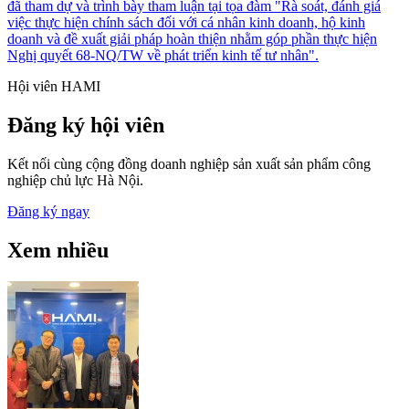
đã tham dự và trình bày tham luận tại tọa đàm "Rà soát, đánh giá
việc thực hiện chính sách đối với cá nhân kinh doanh, hộ kinh
doanh và đề xuất giải pháp hoàn thiện nhằm góp phần thực hiện
Nghị quyết 68-NQ/TW về phát triển kinh tế tư nhân".
Hội viên HAMI
Đăng ký hội viên
Kết nối cùng cộng đồng doanh nghiệp sản xuất sản phẩm công
nghiệp chủ lực Hà Nội.
Đăng ký ngay
Xem nhiều