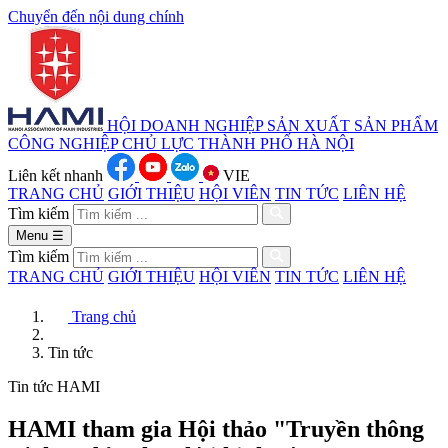
Chuyển đến nội dung chính
HỘI DOANH NGHIỆP SẢN XUẤT
SẢN PHẨM
CÔNG NGHIỆP CHỦ LỰC
THÀNH PHỐ HÀ NỘI
Liên kết nhanh
VIE
TRANG CHỦ
GIỚI THIỆU
HỘI VIÊN
TIN TỨC
LIÊN HỆ
Tìm kiếm
Menu
☰
Tìm kiếm
TRANG CHỦ
GIỚI THIỆU
HỘI VIÊN
TIN TỨC
LIÊN HỆ
Trang chủ
Tin tức
Tin tức HAMI
HAMI tham gia Hội thảo "Truyền thông