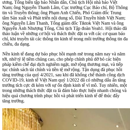
ương, Tổng biên tập báo Nhân dân, Chủ tịch Hội nhà báo Việt
Nam; ông Nguyễn Thanh Lâm, Cục trưởng Cục Báo chí, Bộ Thông
tin và Truyền thông; ông Phạm Anh Chiến, Phó Giám đốc Trung
tâm Sản xuất và Phát triển nội dung số, Đài Truyền hình Việt Nam;
ông Nguyễn Lâm Thanh, Tổng giám đốc Tiktok Việt Nam và ông
Nguyễn Ảnh Nhượng Tống, Chủ tịch Tập đoàn Yeah1. Hội thảo đã
thảo luận về những cơ hội và thách thức đặt ra với các cơ quan báo
chí, khi truyền tải các thông tin kinh tế trong môi trường thông tin đa
chiều, đa dạng.
Nền kinh tế đang dự báo phục hồi mạnh mẽ trong năm nay và năm
tới, nhờ tỷ lệ tiêm chủng cao, cho phép chính phủ dỡ bỏ các biện
pháp kiềm chế đại dịch nghiêm ngặt, mở rộng thương mại, và tiếp
tục chính sách tài chính và tiền tệ mở rộng. Tận dụng đà phục hồi
tăng trưởng của quý 4/2021, sau khi đã khống chế thành công dịch
COVID-19, kinh tế Việt Nam quý 1/2022 đã có những dấu ấn tăng
trưởng tích cực đi kèm với sự ổn định kinh tế vĩ mô. Tuy nhiên, một
trong những thách thức đặt ra là đảm bảo thực hiện nhanh chóng và
hiệu quả chương trình phục hồi và phát triển kinh tế để thúc đẩy
tăng trưởng.