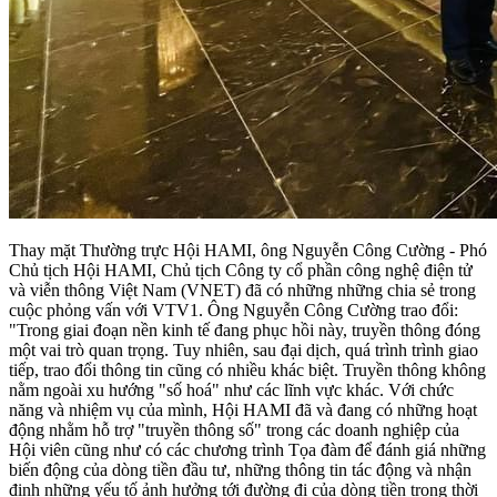
Thay mặt Thường trực Hội HAMI, ông Nguyễn Công Cường - Phó
Chủ tịch Hội HAMI, Chủ tịch Công ty cổ phần công nghệ điện tử
và viễn thông Việt Nam (VNET) đã có những những chia sẻ trong
cuộc phỏng vấn với VTV1. Ông Nguyễn Công Cường trao đổi:
"Trong giai đoạn nền kinh tế đang phục hồi này, truyền thông đóng
một vai trò quan trọng. Tuy nhiên, sau đại dịch, quá trình trình giao
tiếp, trao đổi thông tin cũng có nhiều khác biệt. Truyền thông không
nằm ngoài xu hướng "số hoá" như các lĩnh vực khác. Với chức
năng và nhiệm vụ của mình, Hội HAMI đã và đang có những hoạt
động nhằm hỗ trợ "truyền thông số" trong các doanh nghiệp của
Hội viên cũng như có các chương trình Tọa đàm để đánh giá những
biến động của dòng tiền đầu tư, những thông tin tác động và nhận
định những yếu tố ảnh hưởng tới đường đi của dòng tiền trong thời