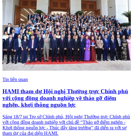
Tin liên quan
HAMI tham dự Hội nghị Thường trực Chính phủ
với cộng đồng doanh nghiệp về tháo gỡ điểm
nghẽn, khơi thông nguồn lực
Sáng 18/7 tại Trụ sở Chính phủ, Hội nghị Thường trực Chính phủ
với cộng đồng doanh nghiệp với chủ đề “Tháo gỡ điểm nghẽn -
Khơi thông nguồn lực - Thúc đẩy tăng trưởng” đã diễn ra với sự
tham dự của đại diện HAMI.