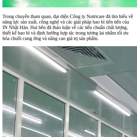
Trong chuyến tham quan, đại diện Công ty Nutricare đã tìm hiểu về
năng lực sản xuất, công nghệ và các giải pháp bao bì tiên tiến của
IN Nhật Hàn. Hai bên đã thảo luận về các tiêu chuẩn chất lượng,
thiết kế bao bì và định hướng hợp tác trong tương lai nhằm tối ưu
hóa chuỗi cung ứng và nâng cao giá trị sản phẩm.