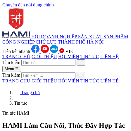
Chuyển đến nội dung chính
HỘI DOANH NGHIỆP SẢN XUẤT
SẢN PHẨM
CÔNG NGHIỆP CHỦ LỰC
THÀNH PHỐ HÀ NỘI
Liên kết nhanh
VIE
TRANG CHỦ
GIỚI THIỆU
HỘI VIÊN
TIN TỨC
LIÊN HỆ
Tìm kiếm
Menu
☰
Tìm kiếm
TRANG CHỦ
GIỚI THIỆU
HỘI VIÊN
TIN TỨC
LIÊN HỆ
Trang chủ
Tin tức
Tin tức HAMI
HAMI Làm Cầu Nối, Thúc Đẩy Hợp Tác