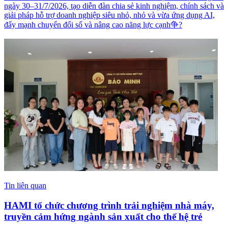
ngày 30–31/7/2026, tạo diễn đàn chia sẻ kinh nghiệm, chính sách và
giải pháp hỗ trợ doanh nghiệp siêu nhỏ, nhỏ và vừa ứng dụng AI,
đẩy mạnh chuyển đổi số và nâng cao năng lực cạnh争?
Tin liên quan
HAMI tổ chức chương trình trải nghiệm nhà máy,
truyền cảm hứng ngành sản xuất cho thế hệ trẻ