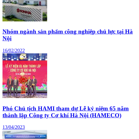
Nhóm ngành sản phẩm công nghiệp chủ lực tại Hà
Nội
16/02/2022
Phó Chủ tịch HAMI tham dự Lễ kỷ niệm 65 năm
thành lập Công ty Cơ khí Hà Nội (HAMECO)
13/04/2023