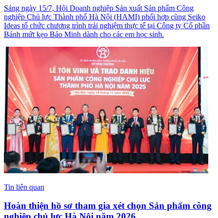
Sáng ngày 15/7, Hội Doanh nghiệp Sản xuất Sản phẩm Công
nghiệp Chủ lực Thành phố Hà Nội (HAMI) phối hợp cùng Seiko
Ideas tổ chức chương trình trải nghiệm thực tế tại Công ty Cổ phần
Bánh mứt kẹo Bảo Minh dành cho các em học sinh.
Tin liên quan
Hoàn thiện hồ sơ tham gia xét chọn Sản phẩm công
nghiệp chủ lực Hà Nội năm 2026