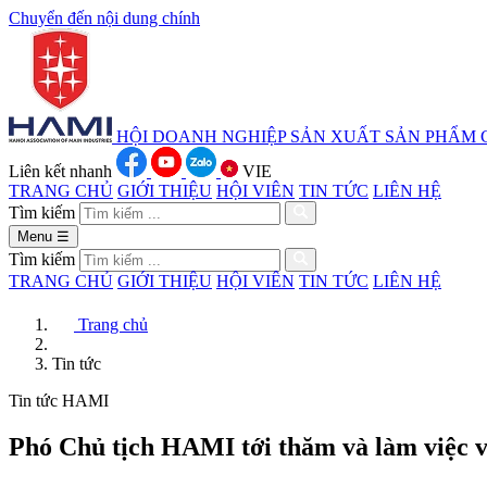
Chuyển đến nội dung chính
HỘI DOANH NGHIỆP SẢN XUẤT
SẢN PHẨM 
Liên kết nhanh
VIE
TRANG CHỦ
GIỚI THIỆU
HỘI VIÊN
TIN TỨC
LIÊN HỆ
Tìm kiếm
Menu
☰
Tìm kiếm
TRANG CHỦ
GIỚI THIỆU
HỘI VIÊN
TIN TỨC
LIÊN HỆ
Trang chủ
Tin tức
Tin tức HAMI
Phó Chủ tịch HAMI tới thăm và làm việc v