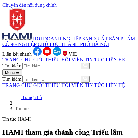
Chuyển đến nội dung chính
HỘI DOANH NGHIỆP SẢN XUẤT
SẢN PHẨM
CÔNG NGHIỆP CHỦ LỰC
THÀNH PHỐ HÀ NỘI
Liên kết nhanh
VIE
TRANG CHỦ
GIỚI THIỆU
HỘI VIÊN
TIN TỨC
LIÊN HỆ
Tìm kiếm
Menu
☰
Tìm kiếm
TRANG CHỦ
GIỚI THIỆU
HỘI VIÊN
TIN TỨC
LIÊN HỆ
Trang chủ
Tin tức
Tin tức HAMI
HAMI tham gia thành công Triển lãm