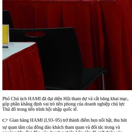
Phó Chủ tịch HAMI đã đại diện Hội tham dự và cắt băng khai mạc,
góp phần khẳng định vai trò tiên phong của doanh nghiệp chủ lực
Thủ đô trong tiến trình hội nhập quốc tế.
👉 Gian hàng HAMI (L93–95) trở thành điểm hẹn nổi bật, thu hút
sự quan tâm của đông đảo khách tham quan và đối tác trong và