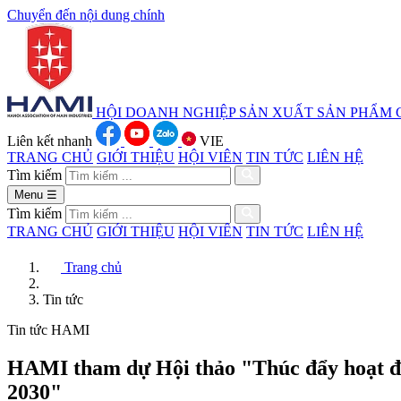
Chuyển đến nội dung chính
HỘI DOANH NGHIỆP SẢN XUẤT
SẢN PHẨM 
Liên kết nhanh
VIE
TRANG CHỦ
GIỚI THIỆU
HỘI VIÊN
TIN TỨC
LIÊN HỆ
Tìm kiếm
Menu
☰
Tìm kiếm
TRANG CHỦ
GIỚI THIỆU
HỘI VIÊN
TIN TỨC
LIÊN HỆ
Trang chủ
Tin tức
Tin tức HAMI
HAMI tham dự Hội thảo "Thúc đẩy hoạt độ
2030"