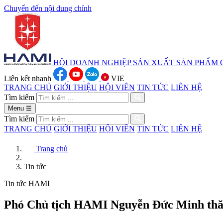
Chuyển đến nội dung chính
HỘI DOANH NGHIỆP SẢN XUẤT
SẢN PHẨM 
Liên kết nhanh
VIE
TRANG CHỦ
GIỚI THIỆU
HỘI VIÊN
TIN TỨC
LIÊN HỆ
Tìm kiếm
Menu
☰
Tìm kiếm
TRANG CHỦ
GIỚI THIỆU
HỘI VIÊN
TIN TỨC
LIÊN HỆ
Trang chủ
Tin tức
Tin tức HAMI
Phó Chủ tịch HAMI Nguyễn Đức Minh thă