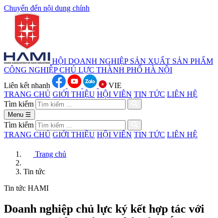
Chuyển đến nội dung chính
HỘI DOANH NGHIỆP SẢN XUẤT
SẢN PHẨM
CÔNG NGHIỆP CHỦ LỰC
THÀNH PHỐ HÀ NỘI
Liên kết nhanh
VIE
TRANG CHỦ
GIỚI THIỆU
HỘI VIÊN
TIN TỨC
LIÊN HỆ
Tìm kiếm
Menu
☰
Tìm kiếm
TRANG CHỦ
GIỚI THIỆU
HỘI VIÊN
TIN TỨC
LIÊN HỆ
Trang chủ
Tin tức
Tin tức HAMI
Doanh nghiệp chủ lực ký kết hợp tác với