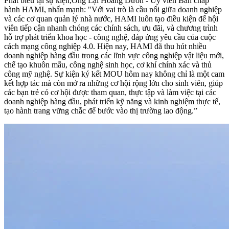
Phát biểu tại sự kiện,Ông Lại Hoàng Dươn - Ủy viên Ban chấp
hành HAMI, nhấn mạnh: "Với vai trò là cầu nối giữa doanh nghiệp
và các cơ quan quản lý nhà nước, HAMI luôn tạo điều kiện để hội
viên tiếp cận nhanh chóng các chính sách, ưu đãi, và chương trình
hỗ trợ phát triển khoa học - công nghệ, đáp ứng yêu cầu của cuộc
cách mạng công nghiệp 4.0. Hiện nay, HAMI đã thu hút nhiều
doanh nghiệp hàng đầu trong các lĩnh vực công nghiệp vật liệu mới,
chế tạo khuôn mẫu, công nghệ sinh học, cơ khí chính xác và thủ
công mỹ nghệ. Sự kiện ký kết MOU hôm nay không chỉ là một cam
kết hợp tác mà còn mở ra những cơ hội rộng lớn cho sinh viên, giúp
các bạn trẻ có cơ hội được tham quan, thực tập và làm việc tại các
doanh nghiệp hàng đầu, phát triển kỹ năng và kinh nghiệm thực tế,
tạo hành trang vững chắc để bước vào thị trường lao động.”