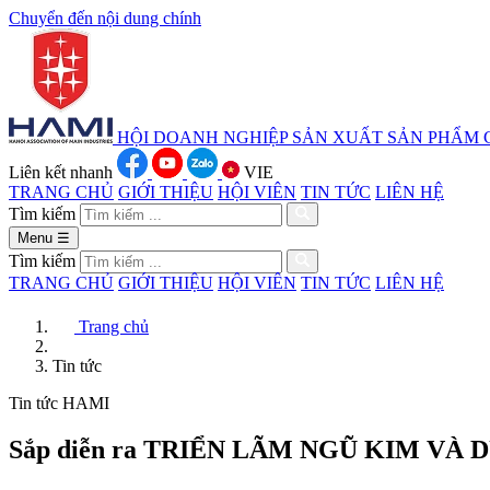
Chuyển đến nội dung chính
HỘI DOANH NGHIỆP SẢN XUẤT
SẢN PHẨM 
Liên kết nhanh
VIE
TRANG CHỦ
GIỚI THIỆU
HỘI VIÊN
TIN TỨC
LIÊN HỆ
Tìm kiếm
Menu
☰
Tìm kiếm
TRANG CHỦ
GIỚI THIỆU
HỘI VIÊN
TIN TỨC
LIÊN HỆ
Trang chủ
Tin tức
Tin tức HAMI
Sắp diễn ra TRIỂN LÃM NGŨ KIM VÀ 