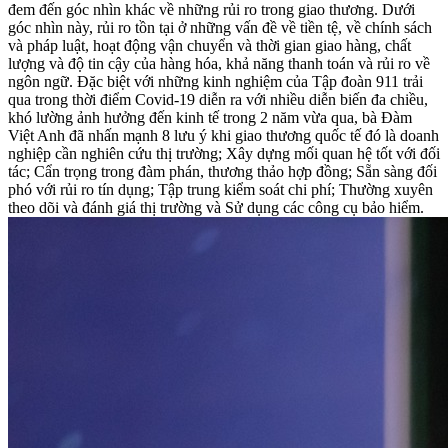
đem đến góc nhìn khác về những rủi ro trong giao thương. Dưới
góc nhìn này, rủi ro tồn tại ở những vấn đề về tiền tệ, về chính sách
và pháp luật, hoạt động vận chuyển và thời gian giao hàng, chất
lượng và độ tin cậy của hàng hóa, khả năng thanh toán và rủi ro về
ngôn ngữ. Đặc biệt với những kinh nghiệm của Tập đoàn 911 trải
qua trong thời điểm Covid-19 diễn ra với nhiều diễn biến đa chiều,
khó lường ảnh hưởng đến kinh tế trong 2 năm vừa qua, bà Đàm
Việt Anh đã nhấn mạnh 8 lưu ý khi giao thương quốc tế đó là doanh
nghiệp cần nghiên cứu thị trường; Xây dựng mối quan hệ tốt với đối
tác; Cẩn trọng trong đàm phán, thương thảo hợp đồng; Sẵn sàng đối
phó với rủi ro tín dụng; Tập trung kiểm soát chi phí; Thường xuyên
theo dõi và đánh giá thị trường và Sử dụng các công cụ bảo hiểm.