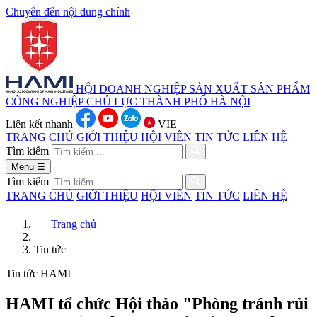
Chuyển đến nội dung chính
HỘI DOANH NGHIỆP SẢN XUẤT
SẢN PHẨM
CÔNG NGHIỆP CHỦ LỰC
THÀNH PHỐ HÀ NỘI
Liên kết nhanh
VIE
TRANG CHỦ
GIỚI THIỆU
HỘI VIÊN
TIN TỨC
LIÊN HỆ
Tìm kiếm
Menu
☰
Tìm kiếm
TRANG CHỦ
GIỚI THIỆU
HỘI VIÊN
TIN TỨC
LIÊN HỆ
Trang chủ
Tin tức
Tin tức HAMI
HAMI tổ chức Hội thảo "Phòng tránh rủi