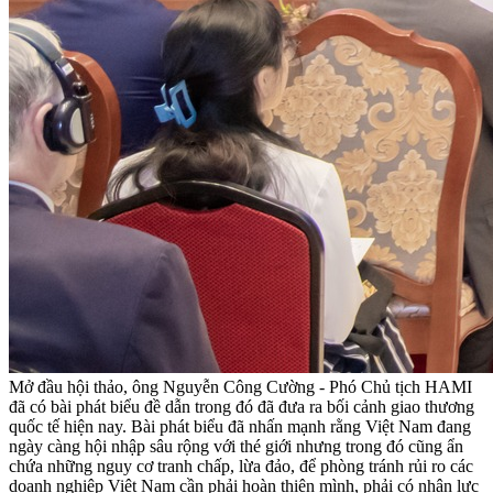
Mở đầu hội thảo, ông Nguyễn Công Cường - Phó Chủ tịch HAMI
đã có bài phát biểu đề dẫn trong đó đã đưa ra bối cảnh giao thương
quốc tế hiện nay. Bài phát biểu đã nhấn mạnh rằng Việt Nam đang
ngày càng hội nhập sâu rộng với thé giới nhưng trong đó cũng ẩn
chứa những nguy cơ tranh chấp, lừa đảo, để phòng tránh rủi ro các
doanh nghiệp Việt Nam cần phải hoàn thiện mình, phải có nhân lực