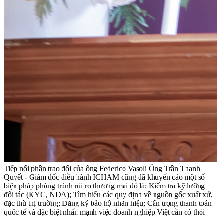
Tiếp nối phần trao đổi của ông Federico Vasoli Ông Trần Thanh
Quyết - Giám đốc điều hành ICHAM cũng đã khuyến cáo một số
biện pháp phòng tránh rủi ro thương mại đó là: Kiểm tra kỹ lưỡng
đối tác (KYC, NDA); Tìm hiểu các quy định về nguồn gốc xuất xứ,
đặc thù thị trường; Đăng ký bảo hộ nhãn hiệu; Cẩn trọng thanh toán
quốc tế và đặc biệt nhấn mạnh việc doanh nghiệp Việt cần có thói