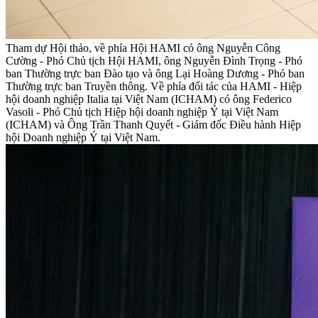
Tham dự Hội thảo, về phía Hội HAMI có ông Nguyễn Công
Cường - Phó Chủ tịch Hội HAMI, ông Nguyễn Đình Trọng - Phó
ban Thường trực ban Đào tạo và ông Lại Hoàng Dương - Phó ban
Thường trực ban Truyền thông. Về phía đối tác của HAMI - Hiệp
hội doanh nghiệp Italia tại Việt Nam (ICHAM) có ông Federico
Vasoli - Phó Chủ tịch Hiệp hội doanh nghiệp Ý tại Việt Nam
(ICHAM) và Ông Trần Thanh Quyết - Giám đốc Điều hành Hiệp
hội Doanh nghiệp Ý tại Việt Nam.